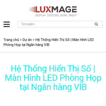
Giới
thiệu
Giải
Trang chủ
>
Dự án
>
Hệ Thống Hiển Thị Số | Màn Hình LED
pháp
Phòng Họp tại Ngân hàng VIB
Sản
phẩm
Dự
Hệ Thống Hiển Thị Số |
án
Màn Hình LED Phòng Họp
Tin
tức
tại Ngân hàng VIB
Hỗ
trợ
Liên
hệ