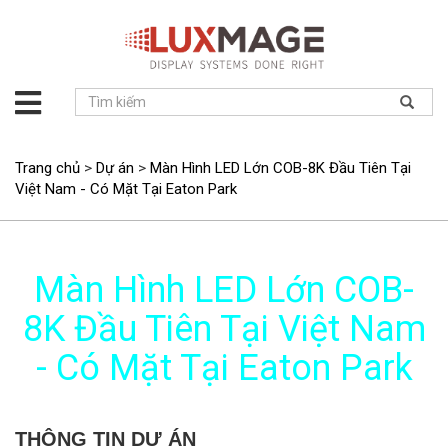
Giới
thiệu
Giải
Trang chủ
>
Dự án
>
Màn Hình LED Lớn COB-8K Đầu Tiên Tại
pháp
Việt Nam - Có Mặt Tại Eaton Park
Sản
phẩm
Dự
Màn Hình LED Lớn COB-
án
8K Đầu Tiên Tại Việt Nam
Tin
tức
- Có Mặt Tại Eaton Park
Hỗ
trợ
Liên
THÔNG TIN DỰ ÁN
hệ