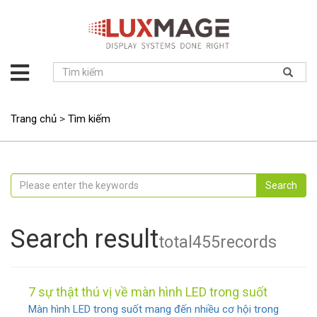
Giới
thiệu
Giải
Trang chủ
>
Tìm kiếm
pháp
Sản
phẩm
Search
Dự
án
Tin
Search result
total
455
records
tức
Hỗ
trợ
7 sự thật thú vị về màn hình LED trong suốt
Liên
Màn hình LED trong suốt mang đến nhiều cơ hội trong
hệ