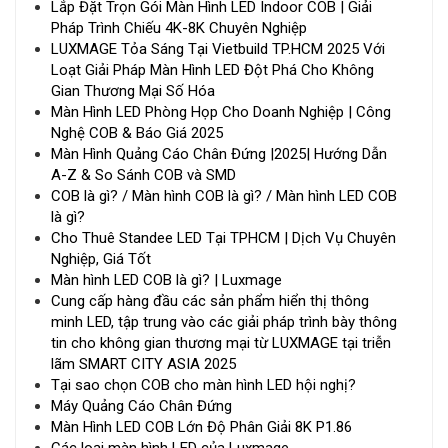
Lắp Đặt Trọn Gói Màn Hình LED Indoor COB | Giải
Pháp Trình Chiếu 4K-8K Chuyên Nghiệp
LUXMAGE Tỏa Sáng Tại Vietbuild TP.HCM 2025 Với
Loạt Giải Pháp Màn Hình LED Đột Phá Cho Không
Gian Thương Mại Số Hóa
Màn Hình LED Phòng Họp Cho Doanh Nghiệp | Công
Nghệ COB & Báo Giá 2025
Màn Hình Quảng Cáo Chân Đứng |2025| Hướng Dẫn
A-Z & So Sánh COB và SMD
COB là gì? / Màn hình COB là gì? / Màn hình LED COB
là gì?
Cho Thuê Standee LED Tại TPHCM | Dịch Vụ Chuyên
Nghiệp, Giá Tốt
Màn hình LED COB là gì? | Luxmage
Cung cấp hàng đầu các sản phẩm hiển thị thông
minh LED, tập trung vào các giải pháp trình bày thông
tin cho không gian thương mại từ LUXMAGE tại triễn
lãm SMART CITY ASIA 2025
Tại sao chọn COB cho màn hình LED hội nghị?
Máy Quảng Cáo Chân Đứng
Màn Hình LED COB Lớn Độ Phân Giải 8K P1.86