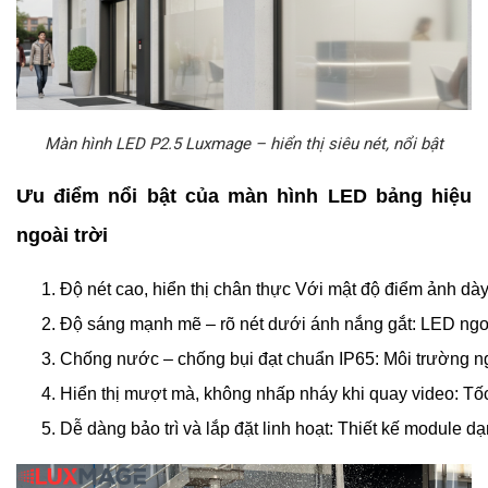
Màn hình LED P2.5 Luxmage – hiển thị siêu nét, nổi bật
Ưu điểm nổi bật của màn hình LED bảng hiệu
ngoài trời
Độ nét cao, hiển thị chân thực Với mật độ điểm ảnh dà
Độ sáng mạnh mẽ – rõ nét dưới ánh nắng gắt: LED ngoà
Chống nước – chống bụi đạt chuẩn IP65: Môi trường ng
Hiển thị mượt mà, không nhấp nháy khi quay video: Tốc
Dễ dàng bảo trì và lắp đặt linh hoạt: Thiết kế module d