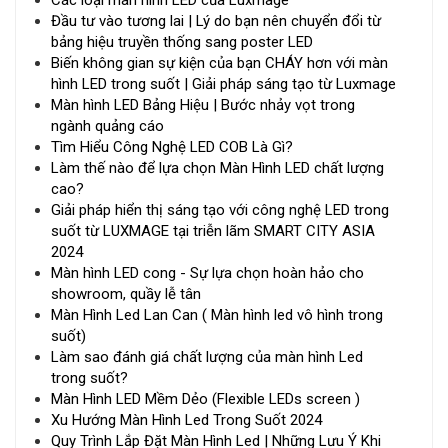
Các loại màn hình LED của Luxmage
Đầu tư vào tương lai | Lý do bạn nên chuyển đổi từ
bảng hiệu truyền thống sang poster LED
Biến không gian sự kiện của bạn CHÁY hơn với màn
hình LED trong suốt | Giải pháp sáng tạo từ Luxmage
Màn hình LED Bảng Hiệu | Bước nhảy vọt trong
ngành quảng cáo
Tìm Hiểu Công Nghệ LED COB Là Gì?
Làm thế nào để lựa chọn Màn Hình LED chất lượng
cao?
Giải pháp hiển thị sáng tạo với công nghệ LED trong
suốt từ LUXMAGE tại triễn lãm SMART CITY ASIA
2024
Màn hình LED cong - Sự lựa chọn hoàn hảo cho
showroom, quầy lễ tân
Màn Hình Led Lan Can ( Màn hình led vô hình trong
suốt)
Làm sao đánh giá chất lượng của màn hình Led
trong suốt?
Màn Hình LED Mềm Dẻo (Flexible LEDs screen )
Xu Hướng Màn Hình Led Trong Suốt 2024
Quy Trình Lắp Đặt Màn Hình Led | Những Lưu Ý Khi