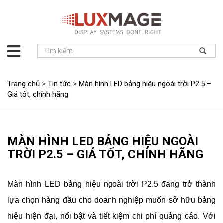
Giới
thiệu
Giải
Trang chủ
>
Tin tức
>
Màn hình LED bảng hiệu ngoài trời P2.5 –
pháp
Giá tốt, chính hãng
Sản
phẩm
Dự
MÀN HÌNH LED BẢNG HIỆU NGOÀI
án
TRỜI P2.5 – GIÁ TỐT, CHÍNH HÃNG
Tin
tức
Màn hình LED bảng hiệu ngoài trời P2.5 đang trở thành
Hỗ
trợ
lựa chọn hàng đầu cho doanh nghiệp muốn sở hữu bảng
Liên
hiệu hiện đại, nổi bật và tiết kiệm chi phí quảng cáo. Với
hệ