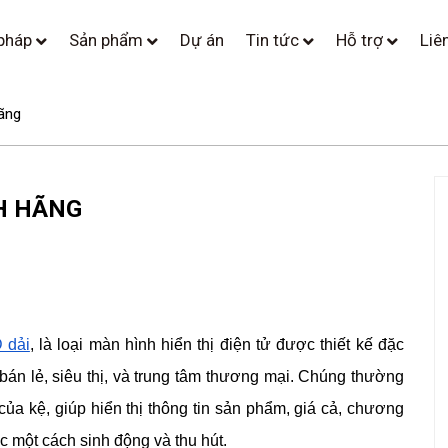
 pháp
Sản phẩm
Dự án
Tin tức
Hỗ trợ
Liê
ãng
NH HÃNG
 dải
, là loại màn hình hiển thị điện tử được thiết kế đặc
 bán lẻ, siêu thị, và trung tâm thương mại. Chúng thường
ủa kệ, giúp hiển thị thông tin sản phẩm, giá cả, chương
c một cách sinh động và thu hút.