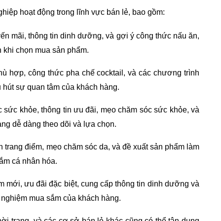
hiệp hoạt động trong lĩnh vực bán lẻ, bao gồm:
yến mãi, thông tin dinh dưỡng, và gợi ý công thức nấu ăn,
h khi chọn mua sản phẩm.
hù hợp, công thức pha chế cocktail, và các chương trình
u hút sự quan tâm của khách hàng.
sức khỏe, thông tin ưu đãi, mẹo chăm sóc sức khỏe, và
ng dễ dàng theo dõi và lựa chọn.
trang điểm, mẹo chăm sóc da, và đề xuất sản phẩm làm
sắm cá nhân hóa.
mới, ưu đãi đặc biệt, cung cấp thông tin dinh dưỡng và
ải nghiệm mua sắm của khách hàng.
ời trang, và các cơ sở bán lẻ khác cũng có thể tận dụng