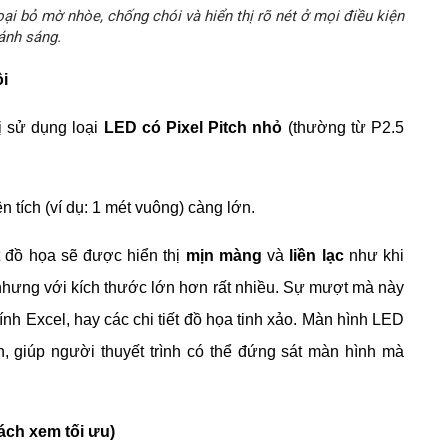
oại bỏ mờ nhòe, chống chói và hiển thị rõ nét ở mọi điều kiện
ánh sáng.
ội
ị sử dụng loại
LED có Pixel Pitch nhỏ
(thường từ P2.5
n tích (ví dụ: 1 mét vuông) càng lớn.
 đồ họa sẽ được hiển thị
mịn màng
và
liền lạc
như khi
hưng với kích thước lớn hơn rất nhiều. Sự mượt mà này
 tính Excel, hay các chi tiết đồ họa tinh xảo. Màn hình LED
 giúp người thuyết trình có thể đứng sát màn hình mà
ách xem tối ưu)