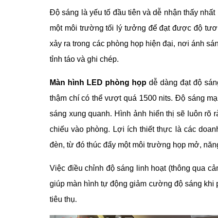
Độ sáng là yếu tố đầu tiên và dễ nhận thấy nhấ
một môi trường tối lý tưởng để đạt được độ tư
xảy ra trong các phòng họp hiện đại, nơi ánh sán
tỉnh táo và ghi chép.
Màn hình LED phòng họp
dễ dàng đạt độ sán
thậm chí có thể vượt quá 1500 nits. Độ sáng m
sáng xung quanh. Hình ảnh hiển thị sẽ luôn rõ
chiếu vào phòng. Lợi ích thiết thực là các doan
đèn, từ đó thúc đẩy một môi trường họp mở, năn
Việc điều chỉnh độ sáng linh hoạt (thông qua c
giúp màn hình tự động giảm cường độ sáng khi p
tiêu thụ.