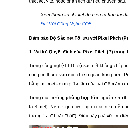
thiết kế, y tế, hoặc phân tích dữ liệu chuyên sâu.
Xem thông tin chi tiết để hiểu rõ hơn tại đ
Đại Với Công Nghệ COB
Đảm bảo Độ Sắc nét Tối ưu với Pixel Pitch (P
1. Vai trò Quyết định của Pixel Pitch (P) tro
Trong công nghệ LED, độ sắc nét không chỉ phụ 
còn phụ thuộc vào một chỉ số quan trọng hơn:
P
bằng milimet - mm) giữa tâm của hai điểm ảnh (pi
Trong môi trường
phòng họp lớn
, người xem t
là 3 mét). Nếu P quá lớn, người xem sẽ dễ dàn
tượng "rạn" hoặc "hột"). Điều này phá vỡ tính li