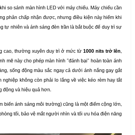
t khi so sánh màn hình LED với máy chiếu. Máy chiếu cần
ơng phản chấp nhận được, nhưng điều kiện này hiếm khi
g tự nhiên và ánh sáng đèn trần là bắt buộc để duy trì sự
g cao, thường xuyên duy trì ở mức từ
1000 nits trở lên
,
ạnh mẽ này cho phép màn hình "đánh bại" hoàn toàn ánh
 ràng, sống động màu sắc ngay cả dưới ánh nắng gay gắt
h nghiệp không còn phải lo lắng về việc kéo rèm hay tắt
g động và hiệu quả hơn.
ảm biến ánh sáng môi trường) cũng là một điểm cộng lớn,
hòng tối, bảo vệ mắt người nhìn và tối ưu hóa điện năng