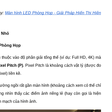
ây:
Màn hình LED Phòng Họp - Giải Pháp Hiển Thị Hiện
) Nhỏ
ng Phòng Họp
thuộc vào độ phân giải tổng thể (ví dụ: Full HD, 4K) mà
ixel Pitch (P)
. Pixel Pitch là khoảng cách vật lý (được đo
xel) liền kề.
hường ngồi rất gần màn hình (khoảng cách xem có thể chỉ
g nhìn thấy các điểm ảnh riêng lẻ (hay còn gọi là hiện
ền mạch của hình ảnh.