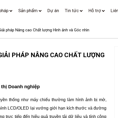
 pháp
Sản phẩm
Dự án
Tin tức
Hỗ trợ
Liê
i pháp Nâng cao Chất lượng Hình ảnh và Góc nhìn
GIẢI PHÁP NÂNG CAO CHẤT LƯỢNG
 thị Doanh nghiệp
truyền thống như máy chiếu thường làm hình ảnh bị mờ,
 hình LCD/OLED lại vướng giới hạn kích thước và đường
 trực tiếp đến hiệu quả truyền tải dữ liệu và tính công