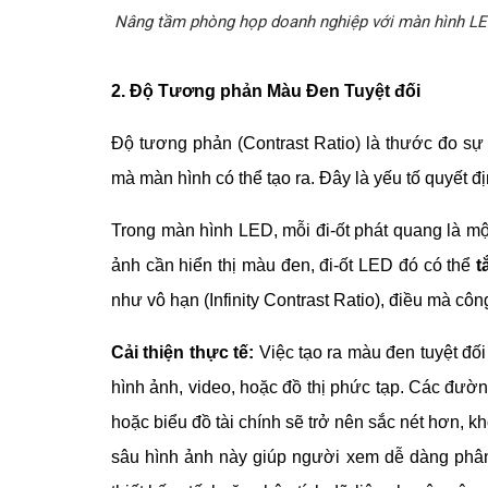
Nâng tầm phòng họp doanh nghiệp với màn hình LED
2. Độ Tương phản Màu Đen Tuyệt đối
Độ tương phản (Contrast Ratio) là thước đo sự 
mà màn hình có thể tạo ra. Đây là yếu tố quyết đị
Trong màn hình LED, mỗi đi-ốt phát quang là mộ
ảnh cần hiển thị màu đen, đi-ốt LED đó có thể
t
như vô hạn (Infinity Contrast Ratio), điều mà c
Cải thiện thực tế:
Việc tạo ra màu đen tuyệt đối 
hình ảnh, video, hoặc đồ thị phức tạp. Các đường
hoặc biểu đồ tài chính sẽ trở nên sắc nét hơn, 
sâu hình ảnh này giúp người xem dễ dàng phân t