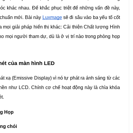
óc khác nhau. Để khắc phục triệt để những vấn đề này,
 chuẩn mới. Bài này
Luxmage
sẽ đi sâu vào ba yếu tố cốt
 mọi giải pháp hiển thị khác: Cải thiện Chất lượng Hình
o mọi người tham dự, dù là ở vị trí nào trong phòng họp
 nét của màn hình LED
t xạ (Emissive Display) vì nó tự phát ra ánh sáng từ các
g nền như LCD. Chính cơ chế hoạt động này là chìa khóa
t.
ng Họp
ống chói