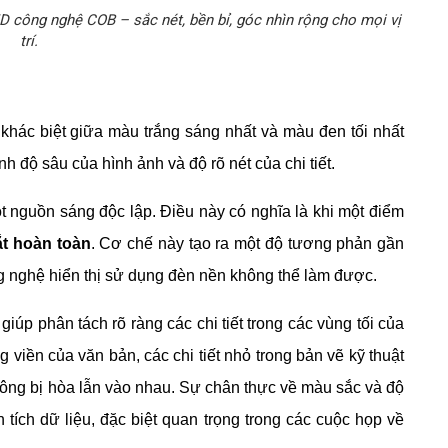
 công nghệ COB – sắc nét, bền bỉ, góc nhìn rộng cho mọi vị
trí.
khác biệt giữa màu trắng sáng nhất và màu đen tối nhất
nh độ sâu của hình ảnh và độ rõ nét của chi tiết.
t nguồn sáng độc lập. Điều này có nghĩa là khi một điểm
ắt hoàn toàn
. Cơ chế này tạo ra một độ tương phản gần
ông nghệ hiển thị sử dụng đèn nền không thể làm được.
giúp phân tách rõ ràng các chi tiết trong các vùng tối của
 viền của văn bản, các chi tiết nhỏ trong bản vẽ kỹ thuật
không bị hòa lẫn vào nhau. Sự chân thực về màu sắc và độ
ích dữ liệu, đặc biệt quan trọng trong các cuộc họp về