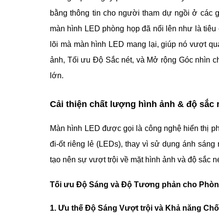
bằng thông tin cho người tham dự ngồi ở các g
màn hình LED phòng họp đã nổi lên như là tiêu
lõi mà màn hình LED mang lại, giúp nó vượt qua
ảnh, Tối ưu Độ Sắc nét, và Mở rộng Góc nhìn ch
lớn.
Cải thiện chất lượng hình ảnh & độ sắc
Màn hình LED được gọi là công nghệ hiển thị phá
đi-ốt riêng lẻ (LEDs), thay vì sử dụng ánh sán
tạo nên sự vượt trội về mặt hình ảnh và độ sắc né
Tối ưu Độ Sáng và Độ Tương phản cho Phò
1. Ưu thế Độ Sáng Vượt trội và Khả năng Ch