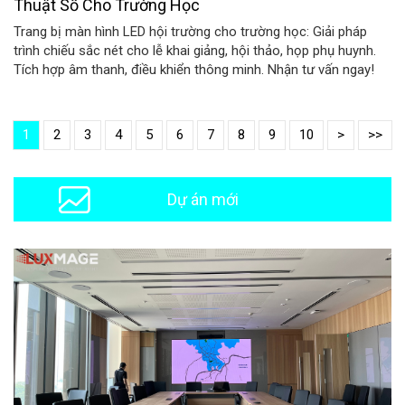
Thuật Số Cho Trường Học
Trang bị màn hình LED hội trường cho trường học: Giải pháp
trình chiếu sắc nét cho lễ khai giảng, hội thảo, họp phụ huynh.
Tích hợp âm thanh, điều khiển thông minh. Nhận tư vấn ngay!
1
2
3
4
5
6
7
8
9
10
>
>>
Dự án mới