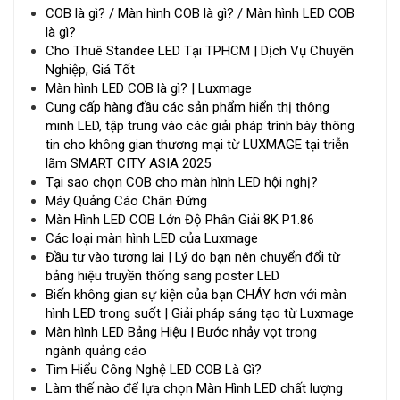
COB là gì? / Màn hình COB là gì? / Màn hình LED COB
là gì?
Cho Thuê Standee LED Tại TPHCM | Dịch Vụ Chuyên
Nghiệp, Giá Tốt
Màn hình LED COB là gì? | Luxmage
Cung cấp hàng đầu các sản phẩm hiển thị thông
minh LED, tập trung vào các giải pháp trình bày thông
tin cho không gian thương mại từ LUXMAGE tại triễn
lãm SMART CITY ASIA 2025
Tại sao chọn COB cho màn hình LED hội nghị?
Máy Quảng Cáo Chân Đứng
Màn Hình LED COB Lớn Độ Phân Giải 8K P1.86
Các loại màn hình LED của Luxmage
Đầu tư vào tương lai | Lý do bạn nên chuyển đổi từ
bảng hiệu truyền thống sang poster LED
Biến không gian sự kiện của bạn CHÁY hơn với màn
hình LED trong suốt | Giải pháp sáng tạo từ Luxmage
Màn hình LED Bảng Hiệu | Bước nhảy vọt trong
ngành quảng cáo
Tìm Hiểu Công Nghệ LED COB Là Gì?
Làm thế nào để lựa chọn Màn Hình LED chất lượng