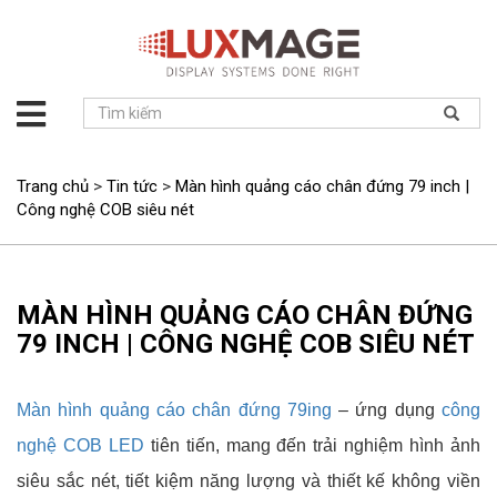
Giới
thiệu
Giải
Trang chủ
>
Tin tức
>
Màn hình quảng cáo chân đứng 79 inch |
pháp
Công nghệ COB siêu nét
Sản
phẩm
Dự
MÀN HÌNH QUẢNG CÁO CHÂN ĐỨNG
án
79 INCH | CÔNG NGHỆ COB SIÊU NÉT
Tin
tức
Màn hình quảng cáo chân đứng 79ing
– ứng dụng
công
Hỗ
trợ
nghệ COB LED
tiên tiến, mang đến trải nghiệm hình ảnh
Liên
siêu sắc nét, tiết kiệm năng lượng và thiết kế không viền
hệ