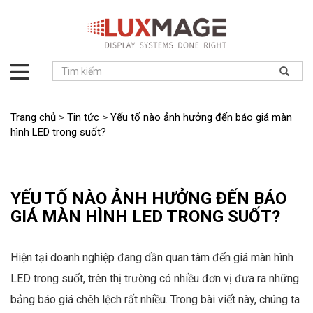
Giới
thiệu
Giải
Trang chủ
>
Tin tức
>
Yếu tố nào ảnh hưởng đến báo giá màn
pháp
hình LED trong suốt?
Sản
phẩm
Dự
YẾU TỐ NÀO ẢNH HƯỞNG ĐẾN BÁO
án
GIÁ MÀN HÌNH LED TRONG SUỐT?
Tin
tức
Hiện tại doanh nghiệp đang dần quan tâm đến giá màn hình
Hỗ
trợ
LED trong suốt, trên thị trường có nhiều đơn vị đưa ra những
Liên
bảng báo giá chêh lệch rất nhiều. Trong bài viết này, chúng ta
hệ