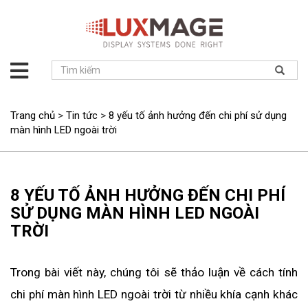
Giới
thiệu
Giải
Trang chủ
>
Tin tức
>
8 yếu tố ảnh hưởng đến chi phí sử dụng
pháp
màn hình LED ngoài trời
Sản
phẩm
Dự
8 YẾU TỐ ẢNH HƯỞNG ĐẾN CHI PHÍ
án
SỬ DỤNG MÀN HÌNH LED NGOÀI
Tin
TRỜI
tức
Hỗ
trợ
Trong bài viết này, chúng tôi sẽ thảo luận về cách tính 
Liên
chi phí màn hình LED ngoài trời từ nhiều khía cạnh khác 
hệ