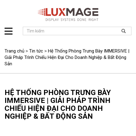
Giới
thiệu
Giải
Trang chủ
>
Tin tức
>
Hệ Thống Phòng Trưng Bày IMMERSIVE |
pháp
Giải Pháp Trình Chiếu Hiện Đại Cho Doanh Nghiệp & Bất Động
Sản
Sản
phẩm
Dự
án
HỆ THỐNG PHÒNG TRƯNG BÀY
Tin
IMMERSIVE | GIẢI PHÁP TRÌNH
tức
CHIẾU HIỆN ĐẠI CHO DOANH
Hỗ
NGHIỆP & BẤT ĐỘNG SẢN
trợ
Liên
hệ