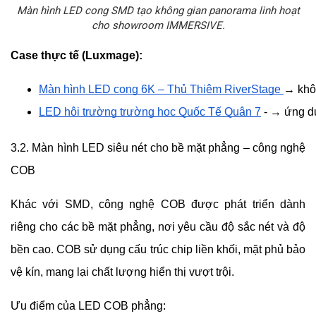
Màn hình LED cong SMD tạo không gian panorama linh hoạt
cho showroom IMMERSIVE.
Case thực tế (Luxmage):
Màn hình LED cong 6K – Thủ Thiêm RiverStage
→ khôn
LED hội trường trường học Quốc Tế Quận 7
- → ứng dụ
3.2. Màn hình LED siêu nét cho bề mặt phẳng – công nghệ
COB
Khác với SMD, công nghệ COB được phát triển dành
riêng cho các bề mặt phẳng, nơi yêu cầu độ sắc nét và độ
bền cao. COB sử dụng cấu trúc chip liền khối, mặt phủ bảo
vệ kín, mang lại chất lượng hiển thị vượt trội.
Ưu điểm của LED COB phẳng: