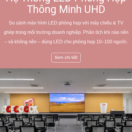
Thông Minh UHD
So sánh màn hình LED phòng họp với máy chiếu & TV
ghép trong môi trường doanh nghiệp. Phân tích khi nào nên
– và không nên – dùng LED cho phòng họp 10–100 người.
Xem chi tiết