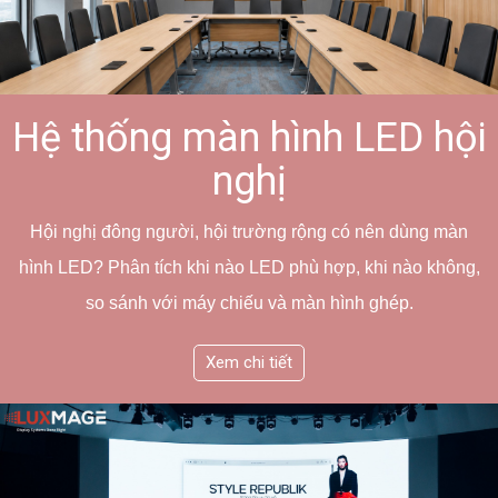
Hệ thống màn hình LED hội
nghị
Hội nghị đông người, hội trường rộng có nên dùng màn
hình LED? Phân tích khi nào LED phù hợp, khi nào không,
so sánh với máy chiếu và màn hình ghép.
Xem chi tiết