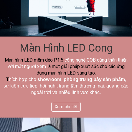
Màn Hình LED Cong
Màn hình LED mềm dẻo P1.5
công nghệ GOB cũng thân thiện
với mắt người xem l
à một giải pháp xuất sắc cho các ứng
dụng màn hình LED sáng tạo.
T
hích hợp cho
showroom
,
phòng trưng bày sản phẩm
,
sự kiện trực tiếp, hội nghị, trung tâm thương mại, quảng cáo
ngoài trời và nhiều lĩnh vực khác.
Xem chi tiết