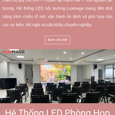
Hiển thị quy mô lớn – Truyền tải mạnh mẽ – Trải nghiệm ấn 
tượng. Hệ thống LED hội trường Luxmage mang đến khả 
năng trình chiếu rõ nét, vận hành ổn định và phù hợp cho 
các sự kiện, hội nghị và sân khấu chuyên nghiệp.
Xem chi tiết
Hệ Thống LED Phòng Họp